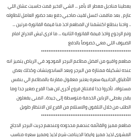
يعطينا مناديل معطر الا بأمر ... الشي الاخير قمت حاسبت عشان اللي
عازم ، بعد ماقمت اغسل لقيت صاحبي دفع بعد حضور العامل للطاوله
.. واحنا بنطلع اكتشفنا ان المطعم اخذ منا قيمة الفاتورة مرتين ...
وتم الرجوع واخذ قيمة الفاتورة الثانيه ... ما ادري ليش الاحراج امام
الضيوف اللي معي خصوصاً بالدفع
*************************************************
مطعم واقيو من افضل مطاعم البرجر الموجود في الرياض يتميز انه
عنده تشكيلة ممتازة من البرجر وبعد الساندويتشات وكذلك بعض
الأطباق الجانبية سعره يعتبر معقول مقارنة بالمطاعم الي بنفس
مستواه.. تأخروا جدا لافتتاح فروع أخرى لان هذا الفرع صغير جدا وما
يقدر يغطي الزباين الخدمة متوسطة إلى جيدة.. اتمنى يفعلون
الطلب من خلال التلفون والاستلام من الفرع لان الانتظار طويل
*************************************************
مطعم مميز والقائمه عندهم محدوده وعندهم جربت البرجر الدجاج
المشوي لذيذ مميز وايضا الدينامت شرم لذيذ ومميز سعره مناسب