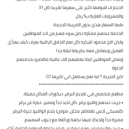
الحجم ف اشوفها كثير على سعرها تقريبا كان 37
والمشروبات الغازية ب5 ريال
طبعا الاسعار هذي بدون الضريبة الجديدة
الخدمة عندهم ممتازة حصل سوء فهم من احد الموظفين
ولكن الاخ محمود اشكره كان نعم الاخلاق الراقية يعرف كيف يهدِّي
العميل ويتعامل معه بطريقة لبقة جدا
وبعض الموظفين ايضا يعطيهم الف عافية ماقصرو بخدمتهم
الحلوة
اكرر التجربة ؟ ايه نعم يستاهل اني اكررها 👌🏻
*************************************************
مطعم متخصص في تقديم البرقر، ديكورات المكان جميلة.
• جربت عندهم واقيو برقر، كان لذيذ جداً ومميز. عبارة عن برقر
كلاسيكي (خس، طماطم، مخلل، صوص) بلحم الواقيو. خبرة البرقر
مميزة جداً ولذيذة، فيها نكهة ورائعة مع حبوب السمسم.
• جربت واقيو فرايز، وهو عبارة عن فرايز بخلطة المطعم الخاصة. أكثر