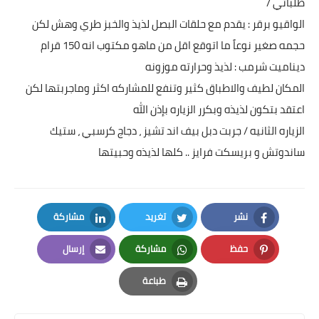
طلباتي /
الواقيو برقر : يقدم مع حلقات البصل لذيذ والخبز طري وهش لكن
حجمه صغير نوعاً ما اتوقع اقل من ماهو مكتوب انه 150 قرام
ديناميت شرمب : لذيذ وحرارته موزونه
المكان لطيف والاطباق كثير وتنفع للمشاركه اكثر وماجربتها لكن
اعتقد بتكون لذيذه وبكرر الزياره بإذن الله
الزياره الثانيه / جربت دبل بيف اند تشيز ، دجاج كرسبي ، ستيك
ساندوتش و بريسكت فرايز .. كلها لذيذه وحبيتها
نشر
تغريد
مشاركة
LinkedIn
Twitter
Facebook
حفظ
مشاركة
إرسال
Email
Whatsapp
Pinterest
طباعة
Print