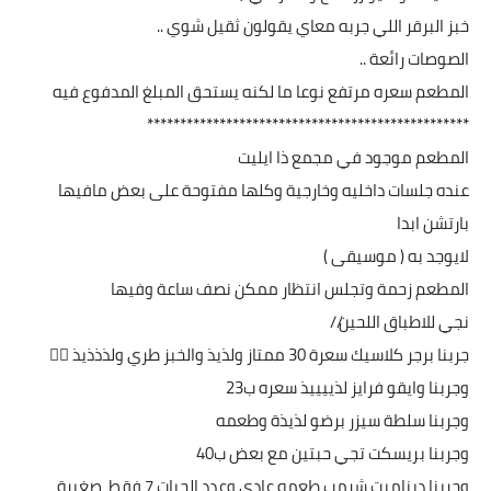
خبز البرقر اللي جربه معاي يقولون ثقيل شوي ..
الصوصات رائعة ..
المطعم سعره مرتفع نوعا ما لكنه يستحق المبلغ المدفوع فيه
*************************************************
المطعم موجود في مجمع ذا ايليت
عنده جلسات داخليه وخارجية وكلها مفتوحة على بعض مافيها
بارتشن ابدا
لايوجد به ( موسيقى )
المطعم زحمة وتجلس انتظار ممكن نصف ساعة وفيها
نجي للاطباق اللحين//
جربنا برجر كلاسيك سعرة 30 ممتاز ولذيذ والخبز طري ولذذذيذ 👌🏻
وجربنا وايقو فرايز لذييييذ سعره ب23
وجربنا سلطة سيزر برضو لذيذة وطعمه
وجربنا بريسكت تجي حبتين مع بعض ب40
وجربنا ديناميت شرمب طعمه عادي وعدد الحبات 7 فقط صغيرة