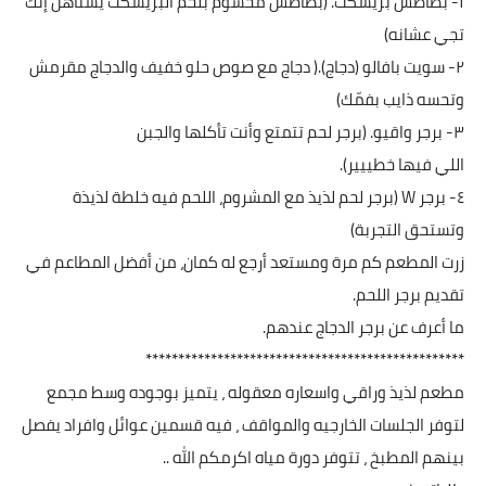
١- بطاطس بريسكت. (بطاطس محشوم بلحم البريسكت يستاهل إنك
تجي عشانه)
٢- سويت بافالو (دجاج).( دجاج مع صوص حلو خفيف والدجاج مقرمش
وتحسه ذايب بفمّك)
٣- برجر واقيو. (برجر لحم تتمتع وأنت تأكلها والجبن
اللي فيها خطييير).
٤- برجر W (برجر لحم لذيذ مع المشروم، اللحم فيه خلطة لذيذة
وتستحق التجربة)
زرت المطعم كم مرة ومستعد أرجع له كمان، من أفضل المطاعم في
تقديم برجر اللحم.
ما أعرف عن برجر الدجاج عندهم.
*************************************************
مطعم لذيذ وراقي واسعاره معقوله ، يتميز بوجوده وسط مجمع
لتوفر الجلسات الخارجيه والمواقف ، فيه قسمين عوائل وافراد يفصل
بينهم المطبخ ، تتوفر دورة مياه اكرمكم الله ..