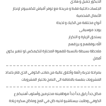
الديكور جميل و هادي
الجلسات داخلية فقط و مريحة مع توفر أفياش للكمبيوتر لإنجاز
الأعمال الشخصية
أنواع مختلفة من الكيك و لذيذة
يوجد موسيقى
يستحق الزيارة و التكرار
الله يوفقهم و يرزقهم
ملاحظة بسيطة بالنسبة للقهوة المختارة للكيمكس لو تتغير يكون
أفضل
⇔⇔⇔⇔⇔⇔⇔⇔⇔⇔⇔⇔⇔⇔⇔⇔⇔⇔⇔⇔⇔⇔⇔⇔⇔⇔⇔
بصراحة تجربة رائعة وأخلاق عالية من صاحب الكوفي الذي قام باعداد
المشروبات بنفسه بالاضافه الى النصح باختيار المشروبات
⇔⇔⇔⇔⇔⇔⇔⇔⇔⇔⇔⇔⇔⇔⇔⇔⇔⇔⇔⇔⇔⇔⇔⇔⇔⇔⇔
مكان جداً رايق جداً جداً موظفينه محترمين وأسلوب أهنيكم ع
الكوفي وطلبت بيستاشيو لاتيه كان في المخ وماكان سكره زيادة