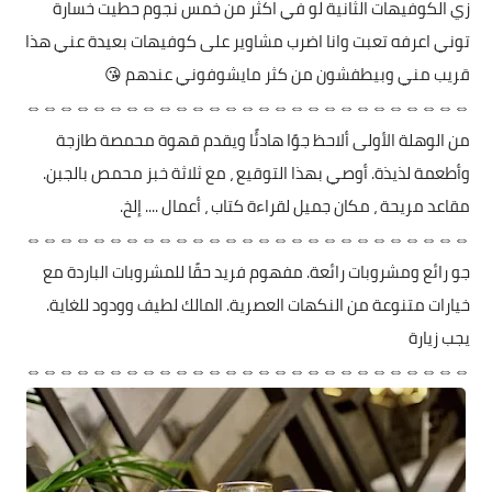
زي الكوفيهات الثانية لو في اكثر من خمس نجوم حطيت خسارة
توني اعرفه تعبت وانا اضرب مشاوير على كوفيهات بعيدة عني هذا
قريب مني وبيطفشون من كثر مايشوفوني عندهم 😘
⇔⇔⇔⇔⇔⇔⇔⇔⇔⇔⇔⇔⇔⇔⇔⇔⇔⇔⇔⇔⇔⇔⇔⇔⇔⇔⇔
من الوهلة الأولى ألاحظ جوًا هادئًا ويقدم قهوة محمصة طازجة
وأطعمة لذيذة. أوصي بهذا التوقيع ، مع ثلاثة خبز محمص بالجبن.
مقاعد مريحة ، مكان جميل لقراءة كتاب ، أعمال .... إلخ.
⇔⇔⇔⇔⇔⇔⇔⇔⇔⇔⇔⇔⇔⇔⇔⇔⇔⇔⇔⇔⇔⇔⇔⇔⇔⇔⇔
جو رائع ومشروبات رائعة. مفهوم فريد حقًا للمشروبات الباردة مع
خيارات متنوعة من النكهات العصرية. المالك لطيف وودود للغاية.
يجب زيارة
⇔⇔⇔⇔⇔⇔⇔⇔⇔⇔⇔⇔⇔⇔⇔⇔⇔⇔⇔⇔⇔⇔⇔⇔⇔⇔⇔