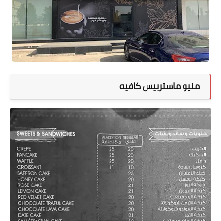
منيو ماستربيس كافيه