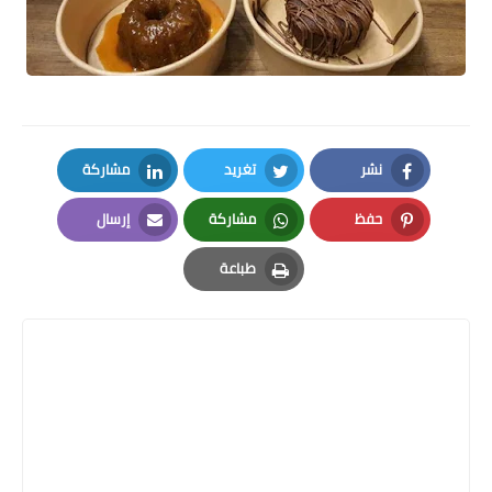
نشر
تغريد
مشاركة
LinkedIn
Twitter
Facebook
حفظ
مشاركة
إرسال
Email
Whatsapp
Pinterest
طباعة
Print