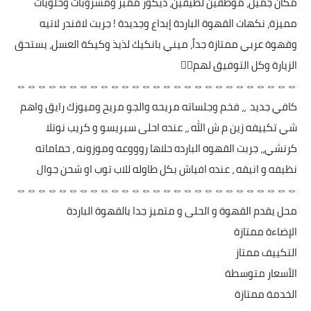
مكان جميل، موظفين لطيفين، ديكور مميز ومشروبات وحلويات
مميزة، نكهات القهوة الباردة إبداع وجديدة ! جربت لافندر لاتيه
وقهوة عربي ممتازة جداً، ميني بانكيك لذيذ وكيكة العسل، يستحق
الزيارة وكل التوفيق لهم👍🏻
⇔⇔⇔⇔⇔⇔⇔⇔⇔⇔⇔⇔⇔⇔⇔⇔⇔⇔⇔⇔⇔⇔⇔⇔⇔⇔⇔
كافي جديد ،، فخم وجلساته مريحه والجو مريح وميوزك رايق واهم
شي تكييفه زين م ش الله ،، عنده احلى سبريسو و كريب نوتلا
كرنشي،، جربت القهوه البارده حلاها روووعه وموزونه ، حماماته
نظيفه و انيقه ، عنده افياش بكل طاوله للاب توب او شحن جوال
⇔⇔⇔⇔⇔⇔⇔⇔⇔⇔⇔⇔⇔⇔⇔⇔⇔⇔⇔⇔⇔⇔⇔⇔⇔⇔⇔
محل يقدم القهوة و الحلى و متميز جدا بالقهوة الباردة
الإضاءة ممتازة
التكييف ممتاز
الأسعار متوسطة
الخدمة ممتازة