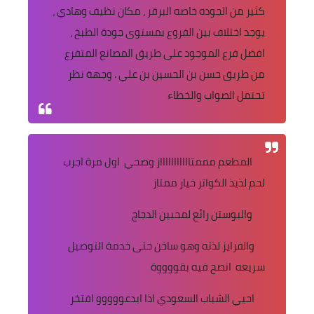
كثير من الجوده خاصه البرقر ، مكان نظيف وهادي ،
يوجد اختلاف بين الفروع بمستوى جودة الطبخ ،
افضل فرع الموجود على طريق المصانع المتفرع
من طريق حسن بن الحسين بن علي . وجهة نظر
تحتمل الصواب والخطاء
المطعم مممتاااااااااااز وصحي اول مرة اجرب
لحم لذيذ الكواتر خيار ممتاز
والبوستن رائع لمحبين الدجاج
والفرايز لذته وهو ساخن حتى خدمة التوصيل
سريعه انصح فيه بقووووة
احيي الشباب السعودي اذا ابدعووووو افتخر