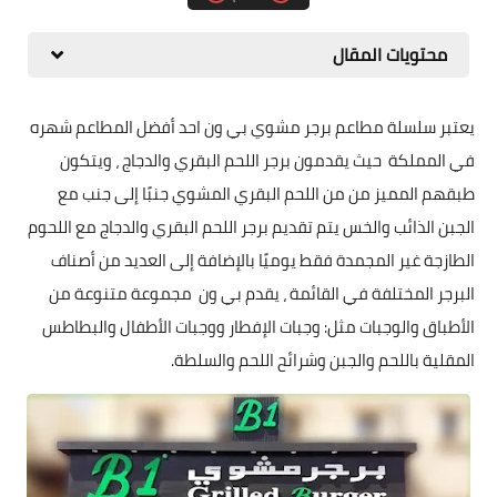
محتويات المقال
يعتبر سلسلة مطاعم برجر مشوي بي ون احد أفضل المطاعم شهره
في المملكة حيث يقدمون برجر اللحم البقري والدجاج ، ويتكون
طبقهم المميز من من اللحم البقري المشوي جنبًا إلى جنب مع
الجبن الذائب والخس يتم تقديم برجر اللحم البقري والدجاج مع اللحوم
الطازجة غير المجمدة فقط يوميًا بالإضافة إلى العديد من أصناف
البرجر المختلفة في القائمة ، يقدم بي ون مجموعة متنوعة من
الأطباق والوجبات مثل: وجبات الإفطار ووجبات الأطفال والبطاطس
المقلية باللحم والجبن وشرائح اللحم والسلطة.