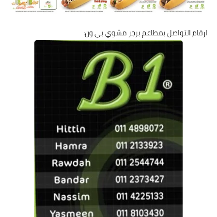
ارقام التواصل بمطاعم برجر مشوي بي ون: