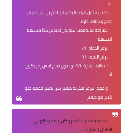
حار
كتجربه أول مرة طلبت برقر لحم بي ون و برقر
دجاج و بطاطا حارة
بصراحه ماتوقعت يكونون لذيذين كذا حبيتهم
اثنينهم
برقر الدجاج ١٠/١٠
برقر اللحم ٩/١٠
البطاطا الحارة ٩/١٠ لو بدون دجاج احس راح يكون
ألذ ..
و حجم البرقر فكرته صغير بس يعتبر حجمه حلو
كبير مو صغير
مطعم مميز جيتهم وكان زحمه وطلع لي
العامل للسياره