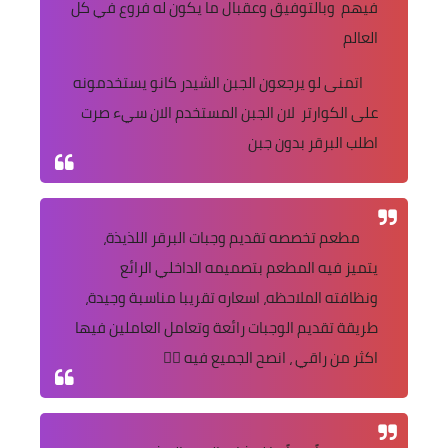
فيهم وبالتوفيق وعقبال ما يكون له فروع في كل
العالم
اتمنى لو يرجعون الجبن الشيدر كانو يستخدمونه
على الكوارتر لان الجبن المستخدم الان سيء صرت
اطلب البرقر بدون جبن
مطعم تخصصه تقديم وجبات البرقر اللذيذة،
يتميز فيه المطعم بتصميمه الداخلي الرائع
ونظافته الملاحظه، اسعاره تقريبا مناسبة وجيدة،
طريقة تقديم الوجبات رائعة وتعامل العاملين فيها
اكثر من راقي ، انصح الجميع فيه 👍🏻