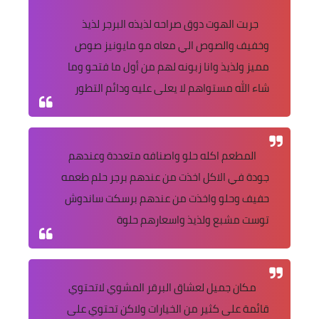
جربت الهوت دوق صراحه لذيذه البرجر لذيذ
وخفيف والصوص الي معاه مو مايونيز صوص
مميز ولذيذ وانا زبونه لهم من أول ما فتحو وما
شاء الله مستواهم لا يعلى عليه ودائم التطور
المطعم اكله حلو واصنافه متعددة وعندهم
جودة في الاكل اخذت من عندهم برجر حلم طعمه
حفيف وحلو واخذت من عندهم برسكت ساندوش
توست مشبع ولذيذ واسعارهم حلوة
مكان جميل لعشاق البرقر المشوي لاتحتوي
قائمة على كثير من الخيارات ولاكن تحتوي على