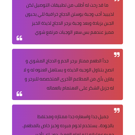
ما قد رحت له أطلب من تطبيقات التوصيل لكن
لذيييذ أحب وجبة بوستن الدجاج خرافية للي يحبون
الجبن بزيادة وبعد وجبة برجر الدجاج لذيذة الخبز
مميز عندهم بس سعر الوجبات مرتفع شوي
جداً الطعم ممتاز برجر الحم و الدجاج المشوي و
انصح بتناول الوجبه الذيذه و يستاهل العنوه له و لا
يقارن بأي من المطاعم الأخرى المتخصصه للبرجر و
له جزيل الشكر على الاهتمام بالعماله
جميل جدا واسعاره جدا ممتازه ومحتفظ
بالجودة.. يستخدم لحوم مبرده وخبز خاص بالمطعم..
جميع عملياته تتم امام العميل دون اي تأخير