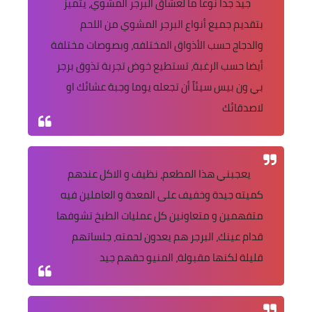
جيد جداً نوعاً ما لعشاق البرجر المشوي، يتميز
بتقديم جميع أنواع البرجر المشوي من اللحم
والدجاج حسب الأذواق المختلفه، وبصوصات مختلفة
أيضا حسب الرغبة، تستطيع خوض تجربة تذوق برجر
بي ون بيس سيئاً أن تجعله يوما وجبة عشائك او
لاصدقائك
يعجبني هذا المطعم، نظيف و الاكل عندهم
كميته جيدة وخفيف على المعدة و العاملين فيه
متفهمين و متعاونين كل عمليات الطبخ تشوفها
قدام عينك، البرجر هم يعدون لحمته، جلساتهم
قليلة لكنها مقبولة، المنيو حقهم جيد