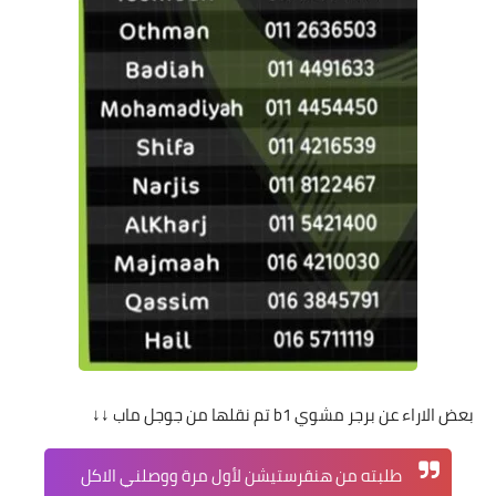
بعض الاراء عن برجر مشوي b1 تم نقلها من جوجل ماب ↓↓
طلبته من هنقرستيشن لأول مرة ووصلني الاكل