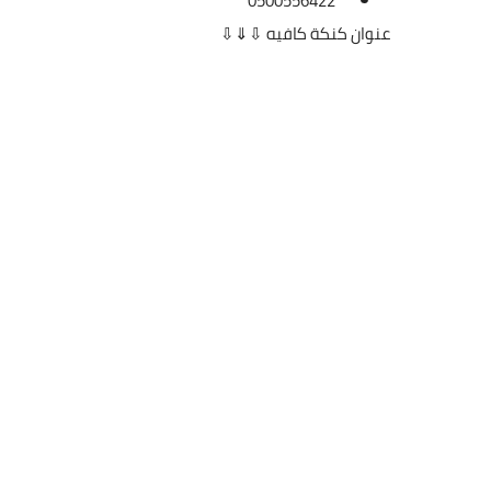
0500556422
عنوان كنكة كافيه ⇩⇓⇩