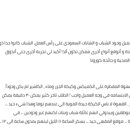
ل وجود الشباب و الشابات السعودي على رأس العمل. الشباب كانوا جدا ذو
ة و أتوقع أنواع أخرى ممكن تكون ألذ! أكيد لي تجربة أخرى حتى أتذوق
الصحية و جائحة كورونا
هوة المقطرة على الكميكس وكيكة الجزر وماء ، الكاشير لم يكن ودوداً
كعادة غالبية الكاشيرات السعوديين ما اعرف متى يدركون ان الابتسامه في وجه العميل واجب ! الطلب تاخر كثير يمكن ٣٠ دقيقة يمكن
، القهوة لا باس الكيكة جيدة الموية الي عندهم نوفا وهذا شيء جيد ...
لموظفين ويبدولي انهم عائلة شباب وبنات لكنهم غير ودودين ... في
المقهى اهم شي تكون ودود مع الزبون ... دورات المياة جيدة ... موقع المقهى جيد ... يسكر ا