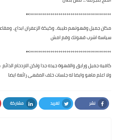
⇿⇿⇿⇿⇿⇿⇿⇿⇿⇿⇿⇿⇿⇿⇿⇿⇿⇿⇿⇿↢
مكان جميل وقهوتهم طيبة.. وكيكة الزعفران ابداع.. ومقاعده
سياسة اشرب قهوتك وقم امش
⇿⇿⇿⇿⇿⇿⇿⇿⇿⇿⇿⇿⇿⇿⇿⇿⇿⇿⇿⇿↢
كافيه جميل ورايق والقهوة جيده جدا ولكن الازدحام الدائم
ولا اعلم ماهو وايضا له جلسات خلف المقهى رائعة ايضا
نشر
تغريد
مشاركة
LinkedIn
Twitter
Facebook