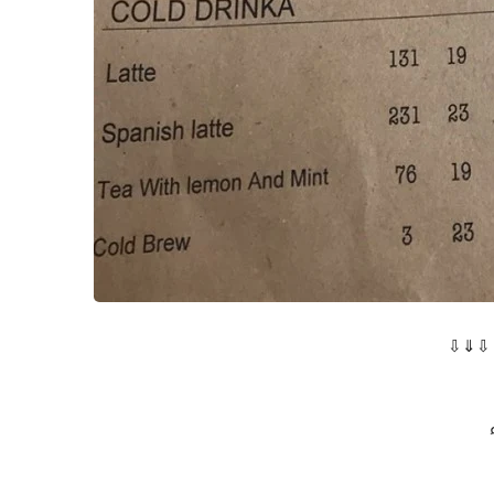
ه ⇩⇓⇩