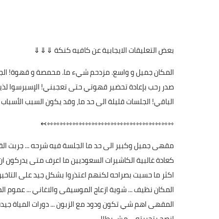
بعض التعليقات الايجابية عن كافيه كنكة ⇓⇓⇓
المكان جميل و واسع. مزدحم شيء ما. محمصة و قهوة! الجمي
صدر رحب بإعادة تحضير قهوتي حتى تعجبني! الإسبرسوا لذيذ
الباقي! الجلسات قليلة الى حد ما، وقد يكون السبب الأسباب 
⇿⇿⇿⇿⇿⇿⇿⇿⇿⇿⇿⇿⇿⇿⇿⇿⇿⇿⇿⇿↢
مقهى جميل وكبير الى حد ما الجلسة فيه شرحه ... جربت الق
اكثر ما حسبت بصراحه لكنهم اعتذروا بشكل جيد على التاخير 
المكان نظيف ... شوية ازعاج الموسيقى والاغاني ... عموم ا
انصح بتجربته ... مش بطال