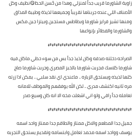
زاوية الشاورما قريب جداً لمنزلي وهذا من حُسن الحظ😋نظيف وكل
الأصناف اللي عنده جربناها تقريباً وجميعها لذيذة وطيبة المذاق
ومنها تشيز فرايز شاورما وبطاطس مستجبن وبيتزا جبن مكس
والشاورما والفطائر بإنواعها
⇄⇄⇄⇄⇄⇄⇄⇄⇄⇄⇄⇄⇄⇄⇄⇄⇄⇄⇄⇄⇄
الصراحه دخلته صدفه وكان لذيذ جداً بس من سوء حظي ماكان فيه
شاورما كلاسك فجربت شاورما بالخبز المصري وجربت شاورما صاج
كلها لذيذه ويستحق الزياره .. ماعندي اي نقد سلبي .. يمكن اذا زرته
مره ثانيه اكتشف مدري .. لكن الله يوفقهم والموظف للامانه
تعامله جداً راقي ولو اني اشغلت مخه الا انه كان وسيع صدر
⇄⇄⇄⇄⇄⇄⇄⇄⇄⇄⇄⇄⇄⇄⇄⇄⇄⇄⇄⇄⇄
جميل جدا المطعم والاكل ممتاز والطاقم جدا ممتاز واحد اسمه
يوسف وواحد اسمه محمد تعامل وابتسامه وتقديم يستحق التجربه