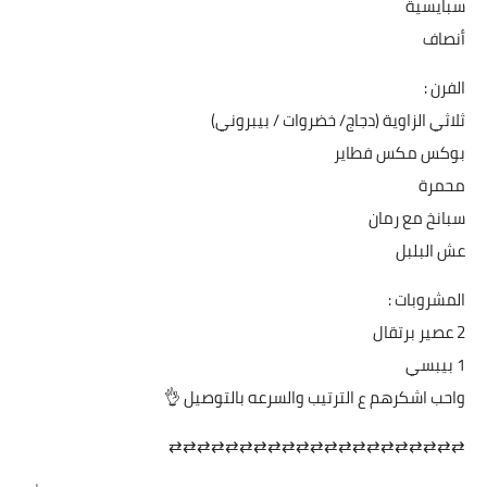
سبايسية
أنصاف
الفرن :
ثلاثي الزاوية (دجاج/ خضروات / بيبروني)
بوكس مكس فطاير
محمرة
سبانخ مع رمان
عش البلبل
المشروبات :
2 عصير برتقال
1 بيبسي
واحب اشكرهم ع الترتيب والسرعه بالتوصيل 👌
⇄⇄⇄⇄⇄⇄⇄⇄⇄⇄⇄⇄⇄⇄⇄⇄⇄⇄⇄⇄⇄