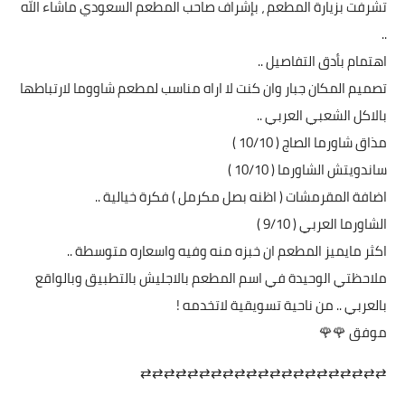
تشرفت بزيارة المطعم ، بإشراف صاحب المطعم السعودي ماشاء الله
..
اهتمام بأدق التفاصيل ..
تصميم المكان جبار وان كنت لا اراه مناسب لمطعم شاووما لارتباطها
بالاكل الشعبي العربي ..
مذاق شاورما الصاج ( 10/10 )
ساندويتش الشاورما ( 10/10 )
اضافة المقرمشات ( اظنه بصل مكرمل ) فكرة خيالية ..
الشاورما العربي ( 9/10 )
اكثر مايميز المطعم ان خبزه منه وفيه واسعاره متوسطة ..
ملاحظتي الوحيدة في اسم المطعم بالاجليش بالتطبيق وبالواقع
بالعربي .. من ناحية تسويقية لاتخدمه !
موفق 🌹🌹
⇄⇄⇄⇄⇄⇄⇄⇄⇄⇄⇄⇄⇄⇄⇄⇄⇄⇄⇄⇄⇄