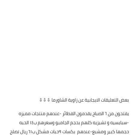
بعض التعليقات الايجابية عن زاوية الشاورما ⇩⇩⇩
يفتحون من ٦ الصباح يقدمون الفطائر -عندهم منتجات مميزه
-سبايسيه و تشيزيه كلهم بحجم الجامبو وسعرهم ب١٤ الحبه
حجمها كبير ومشبع-عندهم بكسات ٩حبات مشكل ب٦١ ريال تصلح