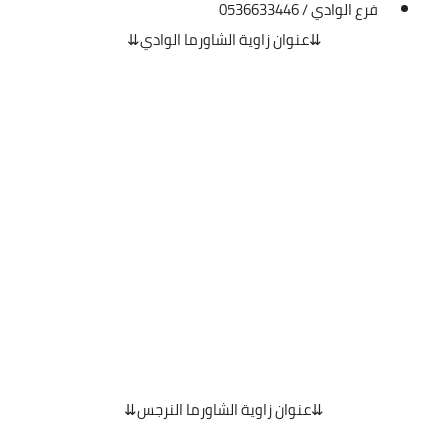
فرع الوادي / 0536633446
⇊عنوان زاوية الشاورما الوادي⇊
⇊عنوان زاوية الشاورما النرجس⇊