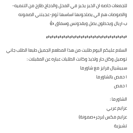
للجمعات خاصه ان الخبز يخبز في المحل والدجاج طازج من التنميه-
والصوصات هم الي يصلحونها اساسها ثوم-عجبتني الصمونه
ب١٠ريال ويحطون بصل وبقدونس وسماق 👍
⇄⇄⇄⇄⇄⇄⇄⇄⇄⇄⇄⇄⇄⇄⇄⇄⇄⇄⇄⇄⇄
السلام عليكم اليوم طلبت من هذا المطعم الجميل طبعا الطلب جاني
توصيل وكان حار ولذيذ وكانت الطلبات عباره عن المقبلات :
سبيشيال فرايز مع شاورما
١ حمص بالشاورما
١ حمص
الشاورما :
عزايم عربي
عزايم مكس (برجر+صمونة)
تشيزية