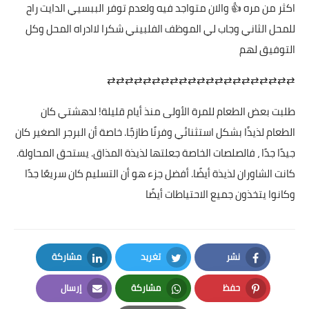
اكثر من مره 👍 والان متواجد فيه ولعدم توفر الببسيي الدايت راح
للمحل الثاني وجاب لي الموظف الفلبيني شكرا لاادراه المحل وكل
التوفيق لهم
⇄⇄⇄⇄⇄⇄⇄⇄⇄⇄⇄⇄⇄⇄⇄⇄⇄⇄⇄⇄⇄
طلبت بعض الطعام للمرة الأولى منذ أيام قليلة! لدهشتي كان
الطعام لذيذًا بشكل استثنائي وفرنًا طازجًا. خاصة أن البرجر الصغير كان
جيدًا جدًا ، فالصلصات الخاصة جعلتها لذيذة المذاق. يستحق المحاولة.
كانت الشاوران لذيذة أيضًا. أفضل جزء هو أن التسليم كان سريعًا جدًا
وكانوا يتخذون جميع الاحتياطات أيضًا
نشر
تغريد
مشاركة
LinkedIn
Twitter
Facebook
حفظ
مشاركة
إرسال
Email
Whatsapp
Pinterest