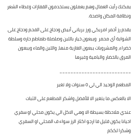
يمكنك رأيت العمال وهم يعملون يستخدمون القفازات وغطاء الشعر
ونظافة المكان واضحة.
يقدم رز أحمر امريكي ورز برياني أبيض ودجاج على الفحم ودجاج على
الشواية أي محمر ويبعون خيار باللبن وصلصلة طماطم حاره وسلطة
خضراء، والمشروبات يبعون الغازية منها، واللبن والماء ويبعون
المرق بالخضار والبامية وغيرها
__________________________
المطعم الوحيد الي لي ٥ سنوات ولا تغير
الا بالعكس ما يتغير الا للأفضل واشكر المطعم على الثبات
عندي ملاحظة بسيطة الا وهي الاكل الي يكون محلي او سفري
احيانا يكون قليل فا ارجو اكثار الرز سواء ف المحلي او السفري
وشكرا لككم