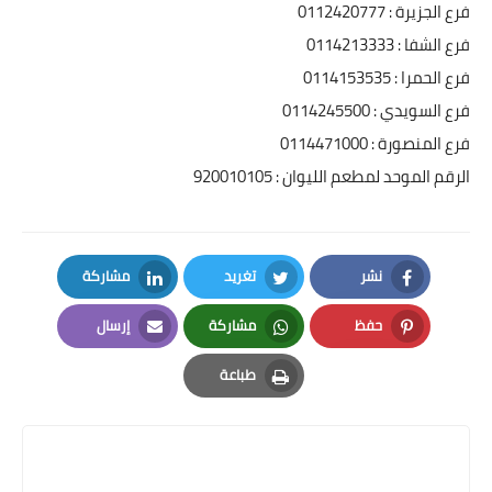
فرع الجزيرة : 0112420777
فرع الشفا : 0114213333
فرع الحمرا : 0114153535
فرع السويدي : 0114245500
فرع المنصورة : 0114471000
الرقم الموحد لمطعم الليوان : 920010105
نشر
تغريد
مشاركة
LinkedIn
Twitter
Facebook
حفظ
مشاركة
إرسال
Email
Whatsapp
Pinterest
طباعة
Print