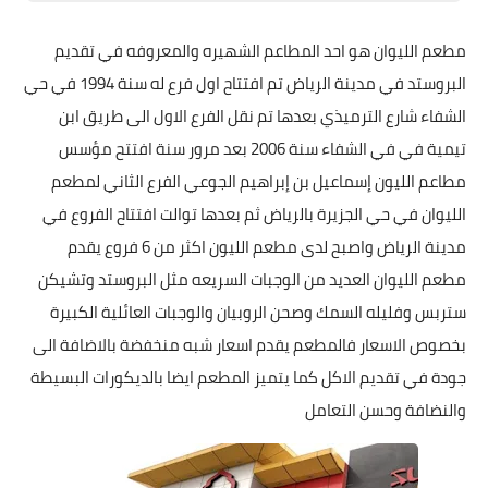
مطعم الليوان هو احد المطاعم الشهيره والمعروفه في تقديم
البروستد في مدينة الرياض تم افتتاح اول فرع له سنة 1994 في حي
الشفاء شارع الترميذي بعدها تم نقل الفرع الاول الى طريق ابن
تيمية في في الشفاء سنة 2006 بعد مرور سنة افتتح مؤسس
مطاعم الليون إسماعيل بن إبراهيم الجوعي الفرع الثاني لمطعم
الليوان في حي الجزيرة بالرياض ثم بعدها توالت افتتاح الفروع في
مدينة الرياض واصبح لدى مطعم الليون اكثر من 6 فروع يقدم
مطعم الليوان العديد من الوجبات السريعه مثل البروستد وتشيكن
ستربس وفليله السمك وصحن الروبيان والوجبات العائلية الكبيرة
بخصوص الاسعار فالمطعم يقدم اسعار شبه منخفضة بالاضافة الى
جودة في تقديم الاكل كما يتميز المطعم ايضا بالديكورات البسيطة
والنضافة وحسن التعامل