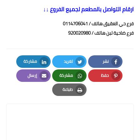
ارقام التواصل بالمطعم لجميع الفروع ↓↓
فرع حي العقيق هاتف / 0114706041
فرع ضاحية لبن هاتف / 920020980
نشر
تغريد
مشاركة
LinkedIn
Twitter
Facebook
حفظ
مشاركة
إرسال
Email
Whatsapp
Pinterest
طباعة
Print