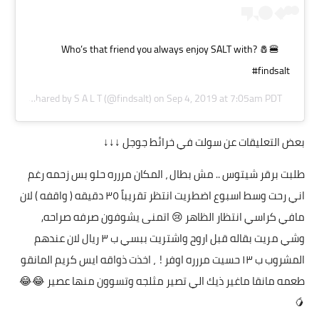
Who’s that friend you always enjoy SALT with? 🧂🍔
#findsalt
A post shared by
S A L T
(@findsalt) on
Sep 4, 2019 at 7:05am PDT
بعض التعليقات عن سولت في خرائط جوجل ↓↓↓
طلبت برقر شيتوس .. مش بطال ، المكان مررره حلو بس زحمه رغم
اني رحت وسط اسبوع اضطريت انتظر تقريباً ٣٥ دقيقه ( واقفه ) لان
مافي كراسي انتظار الظاهر 😢 اتمنى يشوفون صرفه صراحه,
وشي مريت بقاله قبل اروح واشتريت ببسي ب ٣ ريال لان عندهم
المشروب ب ١٣ حسيت مررره اوفر ! ، اخذت ذواقه ايس كريم المانقو
طعمه مانقا ماغير ذيك الي تصير مثلجه وتسوون منها عصير 😂😂
🥭