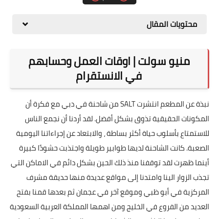
محتويات المقال
منيو سولت | اوقات العمل وحسابهم
في الانستقرام
نبذة عن المطعم انتشرت SALT من شاحنة في دبي مع فكرة أن
المكونات الحقيقية تذوق بشكل أفضل. لقد أردنا أن نجمع الناس
للاستمتاع بأسلوب حياة أكثر بساطة ، والابتعاد عن إجراءاتنا اليومية
الصعبة. كانت الشاحنة لديها طوابير طويلة واجتذبت حشودًا كبيرة
أينما ظهرت لقد توقفنا منذ ذلك الحين بشكل دائم في الاماكن التي
تجذب الزوار الينا وامتدنا إلى مواقع عديدة منها حديقة مشرف
المركزية في أبو ظبي وموقع آخر في عجمان ثم بعدها قمنا بفتح
العديد من الفروع في الخليج ومن اهمها المملكة العربية السعودية