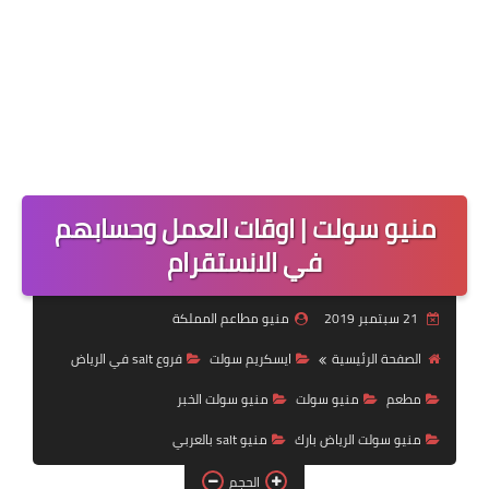
منيو سولت | اوقات العمل وحسابهم
في الانستقرام
21 سبتمبر 2019
منيو مطاعم المملكة
الصفحة الرئيسية
ايسكريم سولت
فروع salt في الرياض
مطعم
منيو سولت
منيو سولت الخبر
منيو سولت الرياض بارك
منيو salt بالعربي
الحجم