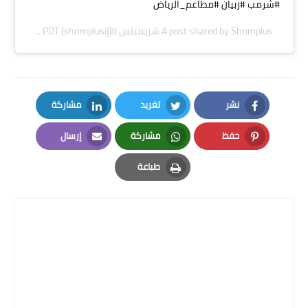
#شرمب #ربيان #مطاعم_الرياض
Shrimplus شريمبلس
A post shared by
(@shrimplus) on
Aug 20, 2019 at 7:03am PDT
نشر
تغريد
مشاركة
LinkedIn
Twitter
Facebook
حفظ
مشاركة
إرسال
Email
Whatsapp
Pinterest
طباعة
Print